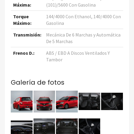
Máxima:
(101)/5600 Con Gasolina
Torque
144/4000 Con Ethanol, 140/4000 Con
Máximo:
Gasolina
Transmisión:
Mecánica De 6 Marchas y Automática
De 5 Marchas
Frenos D.:
ABS / EBD A Discos Ventilados Y
Tambor
Galería de fotos